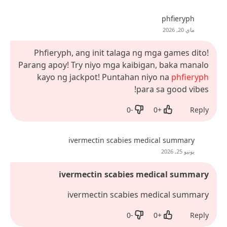
phfieryph
ماي 20, 2026
Phfieryph, ang init talaga ng mga games dito!
Parang apoy! Try niyo mga kaibigan, baka manalo
kayo ng jackpot! Puntahan niyo na
phfieryph
para sa good vibes!
0
-
0
+
Reply
Dislike
Like
ivermectin scabies medical summary
يونيو 25, 2026
ivermectin scabies medical summary
ivermectin scabies medical summary
0
-
0
+
Reply
Dislike
Like