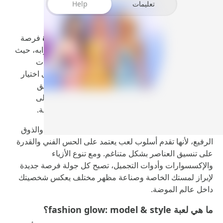
تعليمات
Help
تمنحك لعبة
fashion glow: model & style مهكرة
فرصة
مميزة للدخول إلى عالم الأناقة والتجميل من أوسع أبوابه، حيث
تمتزج الموضة بالإبداع في تجربة ترفيهية مليئة بالتحديات
والتفاصيل الجذابة. في هذه اللعبة، لا يقتصر دورك على اختيار
الملابس فقط، بل تعيشين تجربة متكاملة تبدأ من تنسيق
الإطلالة، وتمر عبر المكياج وتصفيف الشعر، ثم تصل إلى
المنافسة أمام لاعبات أخريات في عروض أزياء مشوقة.
تستهدف اللعبة كل من تحب ألعاب البنات، والتصميم، والذوق
الرفيع، لأنها تقدم أسلوب لعب يعتمد على الحس الفني والقدرة
على تنسيق العناصر بشكل متناغم. ومع تنوع الأزياء
والإكسسوارات وأدوات التجميل، تصبح كل جولة فرصة جديدة
لإبراز لمستك الخاصة وصناعة مظهر مختلف يعكس شخصيتك
داخل عالم الموضة.
ما هي لعبة fashion glow: model & style؟