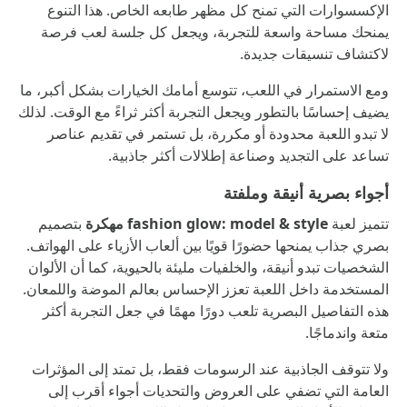
الإكسسوارات التي تمنح كل مظهر طابعه الخاص. هذا التنوع
يمنحك مساحة واسعة للتجربة، ويجعل كل جلسة لعب فرصة
لاكتشاف تنسيقات جديدة.
ومع الاستمرار في اللعب، تتوسع أمامك الخيارات بشكل أكبر، ما
يضيف إحساسًا بالتطور ويجعل التجربة أكثر ثراءً مع الوقت. لذلك
لا تبدو اللعبة محدودة أو مكررة، بل تستمر في تقديم عناصر
تساعد على التجديد وصناعة إطلالات أكثر جاذبية.
أجواء بصرية أنيقة وملفتة
تتميز لعبة
fashion glow: model & style مهكرة
بتصميم
بصري جذاب يمنحها حضورًا قويًا بين ألعاب الأزياء على الهواتف.
الشخصيات تبدو أنيقة، والخلفيات مليئة بالحيوية، كما أن الألوان
المستخدمة داخل اللعبة تعزز الإحساس بعالم الموضة واللمعان.
هذه التفاصيل البصرية تلعب دورًا مهمًا في جعل التجربة أكثر
متعة واندماجًا.
ولا تتوقف الجاذبية عند الرسومات فقط، بل تمتد إلى المؤثرات
العامة التي تضفي على العروض والتحديات أجواء أقرب إلى