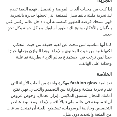
التجربة؟
إذا كنت من محبات ألعاب الموضة والتجميل، فهذه اللعبة تقدم
لك تجربة مليئة بالتفاصيل الممتعة التي تجعلها جديرة بالتجربة.
فهي تمنحك فرصة للظهور كمصممة أزياء داخل عالم رقمي غني
بالألوان والأفكار، وتتيح لك تطوير أسلوبك مع كل جولة وكل تحدٍ
جديد.
كما أنها مناسبة لمن تبحث عن لعبة خفيفة من حيث التحكم،
لكنها غنية من حيث المحتوى والإبداع. وهذا التوازن يجعلها خيارًا
جيدًا لمن ترغب في الاستمتاع بعالم الأزياء بطريقة تفاعلية
وجذابة على الهاتف.
الخلاصة
تعد لعبة
fashion glow مهكرة
واحدة من ألعاب الأزياء التي
تقدم تجربة ممتعة ومتوازنة بين التصميم والتحدي. فهي تفتح
أمامك المجال لتنسيق الملابس، إبراز الجمال، وخوض عروض
أزياء متنوعة في عالم مليء بالأناقة والإبداع. ومع تنوع عناصر
التخصيص وجاذبية الرسومات، تستطيع اللعبة أن تمنحك ساعات
من المتعة والتجديد دون ملل.