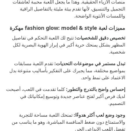
منصات الأزياء الحقيقية. وهذا ما يجعل اللعبة محببة لعاشقات
التجميل والتنسيق، لأنها تقدم بيئة مليئة بالتفاصيل الراقية
واللمسات الأنثوية الواضحة.
مميزات لعبة fashion glow: model & style مهكرة
تخصيص دقيق للشخصيات:
تتيح لك اللعبة التحكم في تفاصيل
المظهر بشكل يمنحك حرية أكبر في إبراز الهوية البصرية لكل
شخصية.
تبدل مستمر في موضوعات التحديات:
تقدم اللعبة مسابقات
بمواضيع مختلفة، مما يجبرك على التفكير بأساليب متنوعة بدل
الاعتماد على نمط واحد.
إحساس واضح بالتدرج والتطور:
كلما تقدمت في اللعب، أصبحت
لديك فرص أكبر لفتح عناصر جديدة وتوسيع إمكانياتك في
التصميم.
وجود وضع لعب أكثر هدوءًا:
تمنحك اللعبة مساحة للتجربة
والاستمتاع دون ضغط المنافسة المباشرة، وهو ما يناسب من
تفضل اللعب الإبداعي الحر.