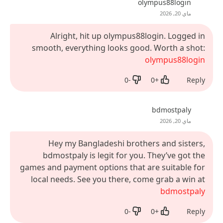
olympus88login
ماي 20, 2026
Alright, hit up olympus88login. Logged in
smooth, everything looks good. Worth a shot:
olympus88login
0
-
0
+
Reply
Dislike
Like
bdmostpaly
ماي 20, 2026
Hey my Bangladeshi brothers and sisters,
bdmostpaly is legit for you. They’ve got the
games and payment options that are suitable for
local needs. See you there, come grab a win at
bdmostpaly
0
-
0
+
Reply
Dislike
Like