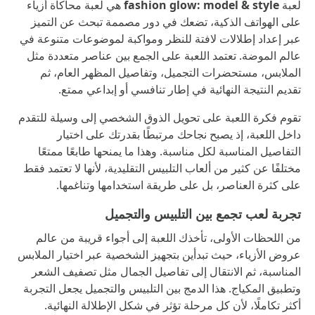
لعبة
fashion glow: model & style
هي لعبة محاكاة أزياء
على الهواتف الذكية، تضعك في دور مصممة تبحث عن التميز
عبر إعداد إطلالات لافتة للنظر ومواكبة لموضوعات متنوعة في
عالم الموضة. تعتمد اللعبة على الجمع بين عناصر متعددة مثل
الملابس، مستحضرات التجميل، وتفاصيل المظهر العام، ثم
تقديم النتيجة النهائية في إطار تنافسي أو إبداعي ممتع.
تقوم فكرة اللعبة على تحويل الذوق الشخصي إلى وسيلة للتقدم
داخل اللعبة، إذ يصبح نجاحك مرتبطًا بقدرتك على اختيار
التفاصيل المناسبة لكل مناسبة. وهذا ما يمنحها طابعًا ممتعًا
مختلفًا عن كثير من ألعاب التلبيس التقليدية، لأنها لا تعتمد فقط
على كثرة العناصر، بل على طريقة استخدامها وتناغمها.
تجربة لعب تجمع بين التلبيس والتجميل
من اللحظات الأولى، تأخذك اللعبة إلى أجواء قريبة من عالم
عروض الأزياء، حيث تبدأين بتجهيز الشخصية عبر اختيار الملابس
المناسبة، ثم الانتقال إلى تفاصيل الجمال مثل تصفيف الشعر
وتطبيق المكياج. هذا الدمج بين التلبيس والتجميل يجعل التجربة
أكثر تكاملًا، لأن كل مرحلة تؤثر في شكل الإطلالة النهائية.