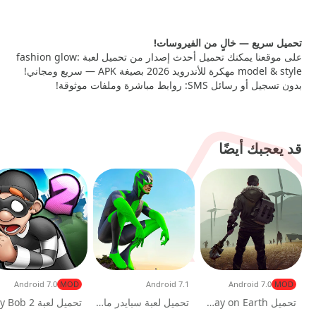
تحميل سريع — خالٍ من الفيروسات!
على موقعنا يمكنك تحميل أحدث إصدار من تحميل لعبة fashion glow:
model & style مهكرة للأندرويد 2026 بصيغة APK — سريع ومجاني!
بدون تسجيل أو رسائل SMS: روابط مباشرة وملفات موثوقة!
قد يعجبك أيضًا
Android 7.0
MOD
Android 7.1
Android 7.0
MOD
تحميل Last Day on Earth مهكرة 2026 للاندرويد
تحميل لعبة سبايدر مان الاخضر Rope Frog Ninja Hero مهكرة للاندرويد