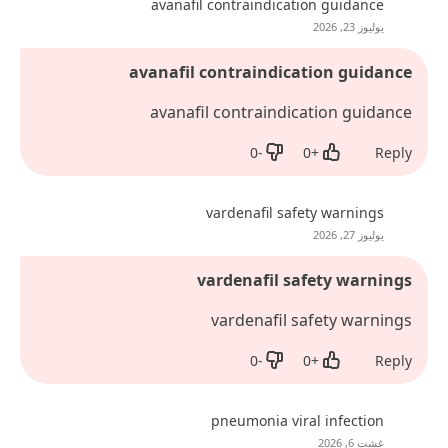
avanafil contraindication guidance
يوليوز 23, 2026
avanafil contraindication guidance
avanafil contraindication guidance
0
-
0
+
Reply
Dislike
Like
vardenafil safety warnings
يوليوز 27, 2026
vardenafil safety warnings
vardenafil safety warnings
0
-
0
+
Reply
Dislike
Like
pneumonia viral infection
غشت 6, 2026