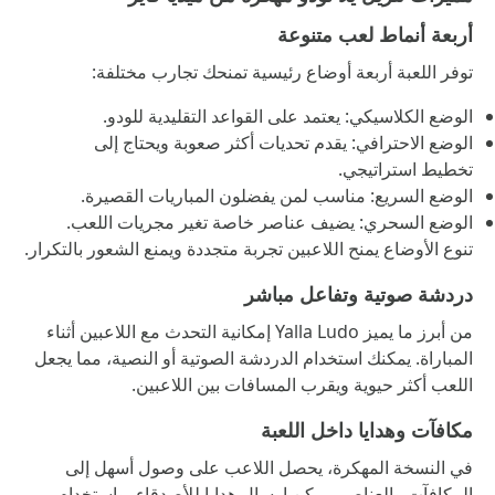
أربعة أنماط لعب متنوعة
توفر اللعبة أربعة أوضاع رئيسية تمنحك تجارب مختلفة:
الوضع الكلاسيكي: يعتمد على القواعد التقليدية للودو.
الوضع الاحترافي: يقدم تحديات أكثر صعوبة ويحتاج إلى
تخطيط استراتيجي.
الوضع السريع: مناسب لمن يفضلون المباريات القصيرة.
الوضع السحري: يضيف عناصر خاصة تغير مجريات اللعب.
تنوع الأوضاع يمنح اللاعبين تجربة متجددة ويمنع الشعور بالتكرار.
دردشة صوتية وتفاعل مباشر
من أبرز ما يميز Yalla Ludo إمكانية التحدث مع اللاعبين أثناء
المباراة. يمكنك استخدام الدردشة الصوتية أو النصية، مما يجعل
اللعب أكثر حيوية ويقرب المسافات بين اللاعبين.
مكافآت وهدايا داخل اللعبة
في النسخة المهكرة، يحصل اللاعب على وصول أسهل إلى
المكافآت والعناصر. يمكن إرسال هدايا للأصدقاء، واستخدام