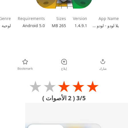
Genre
Requirements
Sizes
Version
App Name
يلا لودو - لودو & جاكارو
1.4.9.1
265 MB
Android 5.0
لوحية
تحميل
شارك
إبلاغ
Bookmark
★
★
★
★
★
3/5
( 2 الأصوات )