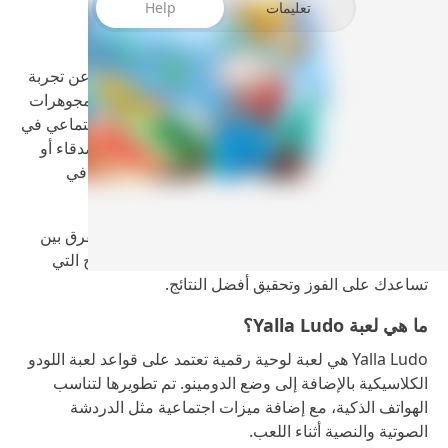
تعليمات
Help
إذا كنت من محبي الألعاب اللوحية الكلاسيكية وتبحث عن تجربة
تفاعلية حديثة على الهاتف، فإن تنزيل يلا لودو مهكرة مجوهرات
يمنحك تجربة ممتعة تجمع بين المنافسة والتواصل الاجتماعي في
آنٍ واحد. اللعبة تتيح لك لعب اللودو أو الدومينو مع الأصدقاء أو
مع لاعبين من مختلف أنحاء العالم، مع ميزات إضافية في
النسخة المهكرة تمنحك حرية أكبر داخل اللعبة.
في هذا المقال ستتعرف على مميزات yalla ludo، الفرق بين
النسخة الأصلية والمهكرة، طريقة اللعب، وأهم النصائح التي
تساعدك على الفوز وتحقيق أفضل النتائج.
ما هي لعبة Yalla Ludo؟
Yalla Ludo هي لعبة لوحية رقمية تعتمد على قواعد لعبة اللودو
الكلاسيكية بالإضافة إلى وضع الدومينو. تم تطويرها لتناسب
الهواتف الذكية، مع إضافة ميزات اجتماعية مثل الدردشة
الصوتية والنصية أثناء اللعب.