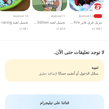
Android 7.0
Android 11
Android 5.0
MOD
تنزيل فري فاير Free Fire مهكرة جواهر لانهائية 2026
تحميل لعبة Gta San andreas Definitive Edition المحسنة للاندرويد مجانًا Apk
v1.109.1
تحديث
v1.87.0
تحديث
v1.68.1
تحديث
لا توجد تعليقات حتى الآن.
تنبيه
سجّل الدخول أو أنشئ حسابًا
لإضافة تعليق.
قناتنا على تيليجرام