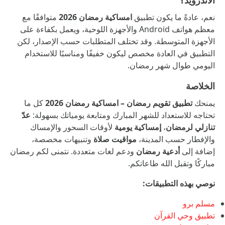
الأندرويد؟
نعم، عادةً ما يكون تطبيق
امساكية رمضان 2026
متوافقًا مع
معظم هواتف Android والأجهزة اللوحية، ويعمل بكفاءة على
الأجهزة المتوسطة. وقد تختلف المتطلبات حسب الإصدار، لكن
التطبيق في العادة مخصص ليكون خفيفًا ومناسبًا للاستخدام
اليومي طوال شهر رمضان.
الخلاصة
يمنحك
تطبيق تقويم رمضان – امساكية رمضان 2026
كل ما
تحتاجه للاستعداد للشهر المبارك ومتابعة يومياتك بسهولة:
عدّ
تنازلي لرمضان
،
إمساكية يومية
لأوقات السحور والإمساك
والإفطار حسب المدينة،
مواقيت صلاة
وتنبيهات مخصصة،
إضافة إلى
أدعية رمضان
ودعم لغات متعددة. نتمنى لكم رمضان
مباركًا وتقبل الله طاعاتكم.
نوصي بهذه التطبيقات:
مسلم برو
تطبيق وحي القرآن