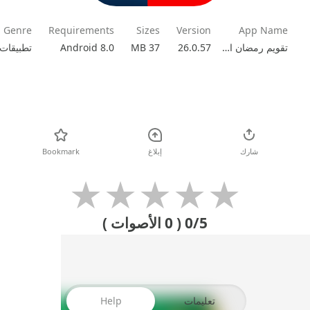
Genre
Requirements
Sizes
Version
App Name
تقويم رمضان امساكية رمضان 2026
26.0.57
37 MB
Android 8.0
تطبيقات
تحميل
شارك
إبلاغ
Bookmark
★
★
★
★
★
0/5
( 0 الأصوات )
تعليمات
Help