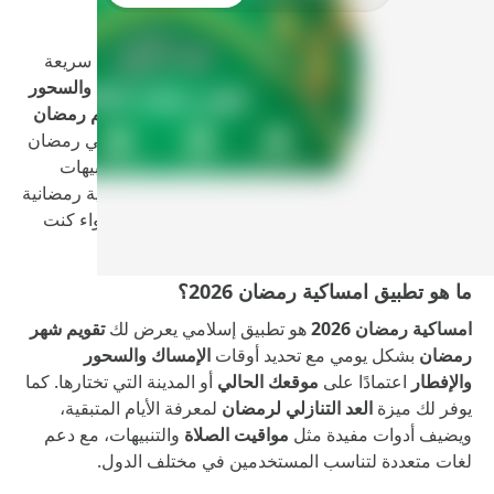
مع اقتراب الشهر المبارك، يبحث الكثيرون عن طريقة سريعة
لمعرفة
كم باقي على رمضان
ومتابعة جدول
الإمساك والسحور
والإفطار
بدقة حسب المدينة. هنا يأتي دور
تطبيق تقويم رمضان
– امساكية رمضان 2026
الذي يمنحك كل ما تحتاجه في رمضان
داخل هاتفك:
عدّ تنازلي واضح
،
تقويم رمضان كامل
، تنبيهات
للإمساك والإفطار، بالإضافة إلى
مواقيت الصلاة
وأدعية رمضانية
تساعدك على تنظيم يومك وروتين عبادتك بسهولة، سواء كنت
في بلدك أو أثناء السفر.
ما هو تطبيق امساكية رمضان 2026؟
امساكية رمضان 2026
هو تطبيق إسلامي يعرض لك
تقويم شهر
رمضان
بشكل يومي مع تحديد أوقات
الإمساك والسحور
والإفطار
اعتمادًا على
موقعك الحالي
أو المدينة التي تختارها. كما
يوفر لك ميزة
العد التنازلي لرمضان
لمعرفة الأيام المتبقية،
ويضيف أدوات مفيدة مثل
مواقيت الصلاة
والتنبيهات، مع دعم
لغات متعددة لتناسب المستخدمين في مختلف الدول.