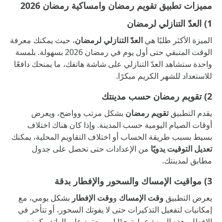
مميزات تطبيق تقويم رمضان وامساكية رمضان 2026
1) العدّ التنازلي لرمضان
الميزة الأكثر طلبًا هي
العدّ التنازلي لرمضان
، حيث يمكنك معرفة
الوقت المتبقي حتى أول يوم في رمضان 2026 بسهولة. بلمسة
واحدة ستشاهد العدّ التنازلي على شاشة هاتفك، ما يمنحك دافعًا
للاستعداد للشهر الكريم مبكرًا.
2) تقويم رمضان حسب مدينتك
يقدم التطبيق
تقويم رمضان
بشكل مرتب وواضح، ويعرض
أوقات الصيام اليومية حسب المدينة. وإذا كان هناك اختلاف
بسيط بسبب طريقة الحساب أو اختلاف التقاويم المحلية، يمكنك
تعديل التوقيت يدويًا
من الإعدادات حتى تحصل على جدول
مطابق لمدينتك.
3) مواقيت الإمساك والسحور والإفطار بدقة
يعرض التطبيق
وقت الإمساك
و
وقت الإفطار
بشكل يومي، مع
إمكانيات لتفعيل التذكيرات حتى لا يفوتك السحور، أو تتأخر في
الإفطار. هذه الميزة عملية جدًا لمن يعتمد على الهاتف كمنبه