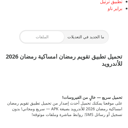
تطبيق ترتيل
براير ناو
ما الجديد في التعديلات
الملفات
تحميل تطبيق تقويم رمضان امساكية رمضان 2026
للأندرويد
تقويم رمضان APK
— 41.76 MB
تحميل سريع — خالٍ من الفيروسات!
على موقعنا يمكنك تحميل أحدث إصدار من تحميل تطبيق تقويم رمضان
امساكية رمضان 2026 للأندرويد بصيغة APK — سريع ومجاني! بدون
تسجيل أو رسائل SMS: روابط مباشرة وملفات موثوقة!