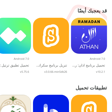
قد يعجبك أيضًا
Android 7.0
Android 7.0
تحميل برنامج اذان: رمضان كريم 2026 و القران بدون نت للهاتف
تنزيل برنامج سكراتش ​Scratch العربي للجوال 2026
v10.2.1
تحديث
v3.0.66-minSdk26
تحديث
v5.75.6
تحديث
تطبيقات تحميل