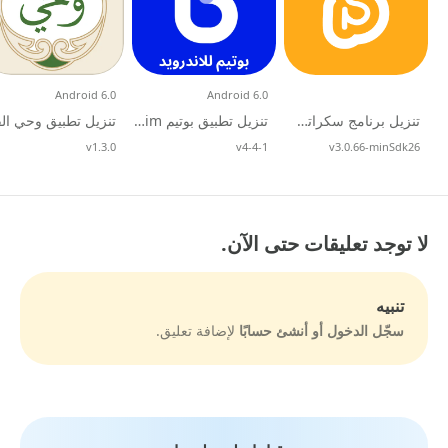
Android 6.0
Android 6.0
تنزيل برنامج سكراتش ​Scratch العربي للجوال 2026
تنزيل تطبيق بوتيم botim​ أحدث اصدار APK
v3.0.66-minSdk26
تحديث
v4-4-1
تحديث
v1.3.0
تحديث
لا توجد تعليقات حتى الآن.
تنبيه
سجّل الدخول أو أنشئ حسابًا
لإضافة تعليق.