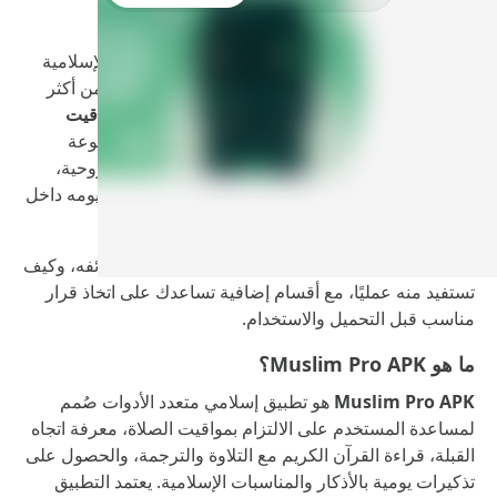
إذا كنت تبحث عن تطبيق واحد يجمع لك أهم الأدوات الإسلامية
اليومية في مكان واحد، فإن
Muslim Pro App
يُعد من أكثر
الخيارات شيوعًا وانتشارًا. التطبيق لا يكتفي بعرض
مواقيت
الصلاة
أو توفير
القرآن الكريم
فحسب، بل يضيف مجموعة
أدوات تساعدك على تنظيم عبادتك، تحسين عاداتك الروحية،
ومتابعة الكثير من التفاصيل التي يحتاجها المسلم في يومه داخل
واجهة بسيطة وسهلة.
في هذا المقال ستتعرف على فكرة التطبيق، أهم وظائفه، وكيف
تستفيد منه عمليًا، مع أقسام إضافية تساعدك على اتخاذ قرار
مناسب قبل التحميل والاستخدام.
ما هو Muslim Pro APK؟
Muslim Pro APK
هو تطبيق إسلامي متعدد الأدوات صُمم
لمساعدة المستخدم على الالتزام بمواقيت الصلاة، معرفة اتجاه
القبلة، قراءة القرآن الكريم مع التلاوة والترجمة، والحصول على
تذكيرات يومية بالأذكار والمناسبات الإسلامية. يعتمد التطبيق