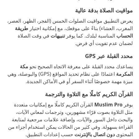
مواقيت الصلاة بدقة عالية
يعرض التطبيق مواقيت الصلوات الخمس (الفجر، الظهر، العصر،
المغرب، العشاء) بناءً على موقعك، مع إمكانية اختيار
طريقة
الحساب
المناسبة لبلدك. كما يوفر
تنبيهات
في وقت الصلاة
لضمان عدم تفويت أي فرض.
محدد القبلة عبر GPS
يساعدك محدد القبلة على معرفة الاتجاه الصحيح نحو
مكة
المكرمة
اعتمادًا على نظام تحديد المواقع (GPS) والبوصلة، وهي
ميزة مهمة خصوصًا أثناء السفر أو في الأماكن الجديدة.
القرآن الكريم كاملًا مع التلاوة والترجمة
يوفر
Muslim Pro
القرآن الكريم كاملًا مع إمكانيات متعددة
مثل التلاوة بصوت قرّاء مشهورين، وترجمات لمعاني الآيات،
والبحث داخل السور والآيات، وإضافة علامات مرجعية لمتابعة
القراءة بسهولة. وفي كثير من الحالات يمكن استخدام أجزاء من
المحتوى
دون اتصال بالإنترنت
حسب إعدادات التطبيق.