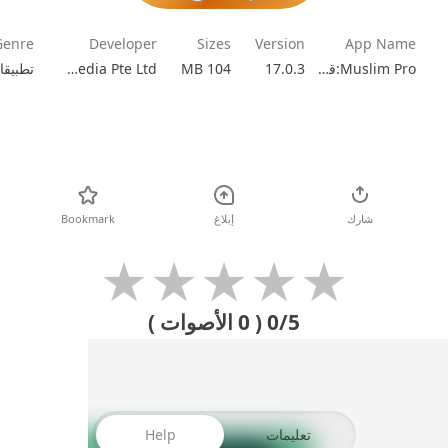
Genre
Developer
Sizes
Version
App Name
Muslim Pro:قران,الصلاة ,الاذان
17.0.3
104 MB
Bitsmedia Pte Ltd
تطبيقا
تحميل
شارك
إبلاغ
Bookmark
★
★
★
★
★
0/5
( 0 الأصوات )
تعليمات
Help