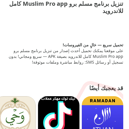
تنزيل برنامج مسلم برو Muslim Pro app كامل
للاندرويد
MUSLIM PRO APK
— 104 MB
تحميل سريع — خالٍ من الفيروسات!
على موقعنا يمكنك تحميل أحدث إصدار من تنزيل برنامج مسلم برو
Muslim Pro app كامل للاندرويد بصيغة APK — سريع ومجاني! بدون
تسجيل أو رسائل SMS: روابط مباشرة وملفات موثوقة!
قد يعجبك أيضًا