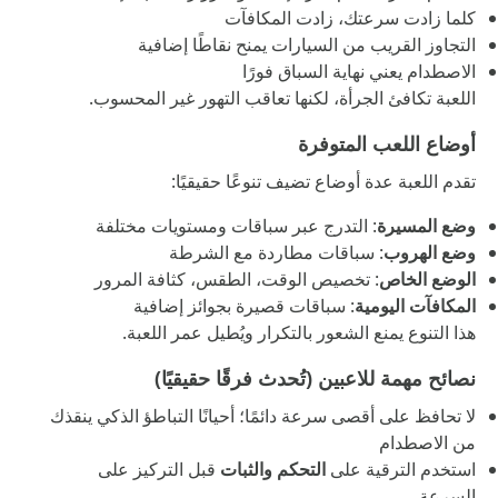
كلما زادت سرعتك، زادت المكافآت
التجاوز القريب من السيارات يمنح نقاطًا إضافية
الاصطدام يعني نهاية السباق فورًا
اللعبة تكافئ الجرأة، لكنها تعاقب التهور غير المحسوب.
أوضاع اللعب المتوفرة
تقدم اللعبة عدة أوضاع تضيف تنوعًا حقيقيًا:
وضع المسيرة
: التدرج عبر سباقات ومستويات مختلفة
وضع الهروب
: سباقات مطاردة مع الشرطة
الوضع الخاص
: تخصيص الوقت، الطقس، كثافة المرور
المكافآت اليومية
: سباقات قصيرة بجوائز إضافية
هذا التنوع يمنع الشعور بالتكرار ويُطيل عمر اللعبة.
نصائح مهمة للاعبين (تُحدث فرقًا حقيقيًا)
لا تحافظ على أقصى سرعة دائمًا؛ أحيانًا التباطؤ الذكي ينقذك
من الاصطدام
استخدم الترقية على
التحكم والثبات
قبل التركيز على
السرعة