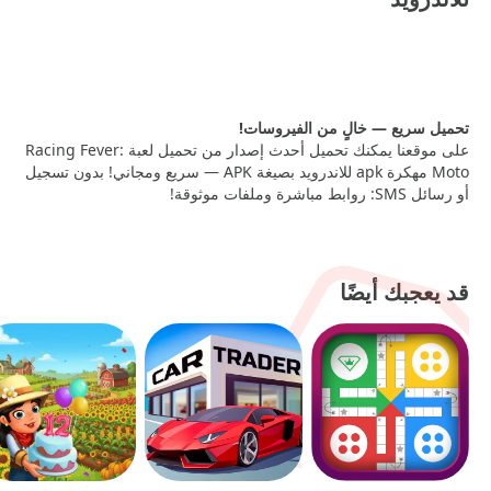
RACING FEVER: MOTO APK
— 128MB
تحميل سريع — خالٍ من الفيروسات!
على موقعنا يمكنك تحميل أحدث إصدار من تحميل لعبة Racing Fever:
Moto مهكرة apk للاندرويد بصيغة APK — سريع ومجاني! بدون تسجيل
أو رسائل SMS: روابط مباشرة وملفات موثوقة!
قد يعجبك أيضًا