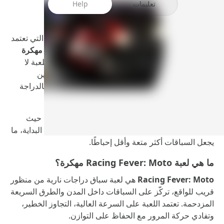
تعليمات
Help
إذا كنت من عشّاق سباقات الدراجات النارية السريعة التي تعتمد
على الجرأة وردّة الفعل، فإن
Racing Fever: Moto مهكرة
تمنحك تجربة مليئة بالأدرينالين على هاتفك الأندرويد. اللعبة لا
تكتفي بالسرعة فقط، بل تختبر قدرتك على المناورة بين
السيارات، اتخاذ القرار في أجزاء من الثانية، والتحكم بالدراجة
عند أقصى سرعة ممكنة.
النسخة المهكرة من اللعبة تضيف بُعدًا مختلفًا للتجربة، حيث
تزيل القيود المالية وتمنحك حرية التطوير والترقية منذ البداية، ما
يجعل السباقات أكثر متعة وأقل إحباطًا.
ما هي لعبة Racing Fever: Moto مهكرة؟
Racing Fever: Moto
هي لعبة سباق دراجات نارية من منظور
قريب للواقع، تركّز على السباقات داخل المدن والطرق السريعة
المزدحمة. تعتمد اللعبة على السرعة العالية، التجاوز الخطير،
وتفادي حركة المرور مع الحفاظ على التوازن.