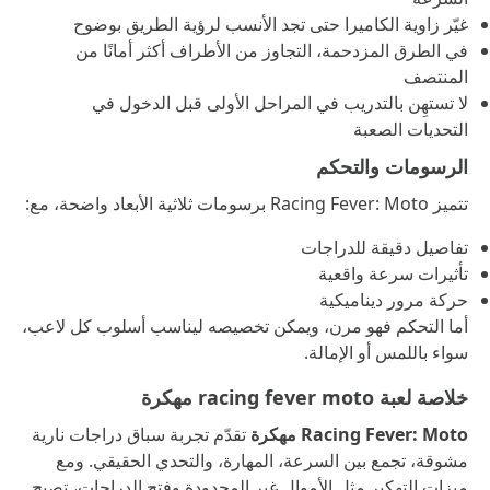
غيّر زاوية الكاميرا حتى تجد الأنسب لرؤية الطريق بوضوح
في الطرق المزدحمة، التجاوز من الأطراف أكثر أمانًا من
المنتصف
لا تستهِن بالتدريب في المراحل الأولى قبل الدخول في
التحديات الصعبة
الرسومات والتحكم
تتميز Racing Fever: Moto برسومات ثلاثية الأبعاد واضحة، مع:
تفاصيل دقيقة للدراجات
تأثيرات سرعة واقعية
حركة مرور ديناميكية
أما التحكم فهو مرن، ويمكن تخصيصه ليناسب أسلوب كل لاعب،
سواء باللمس أو الإمالة.
خلاصة لعبة racing fever moto مهكرة
Racing Fever: Moto مهكرة
تقدّم تجربة سباق دراجات نارية
مشوقة، تجمع بين السرعة، المهارة، والتحدي الحقيقي. ومع
ميزات التهكير مثل الأموال غير المحدودة وفتح الدراجات، تصبح