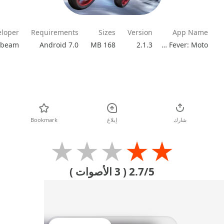
eloper
Requirements
Sizes
Version
App Name
beam
Android 7.0
168 MB
2.1.3
Racing Fever: Moto
تحميل
شارك
إبلاغ
Bookmark
★
★
★
★
★
2.7/5
( 3 الأصوات )