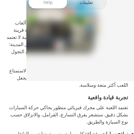
تعليمات
Help
Car Simulator 2 مهكرة 2026 هي واحدة من أفضل ألعاب
المحاكاة على الهواتف الذكية، حيث تمنحك تجربة قيادة قريبة
جدًا من الواقع داخل عالم مفتوح مليء بالتفاصيل. اللعبة لا تعتمد
فقط على السباقات، بل تركز على أسلوب الحياة داخل المدينة:
شراء السيارات، التزود بالوقود، إصلاح الأعطال، وحتى التجول
بحرية في الشوارع وكأنك تقود سيارة حقيقية.
النسخة المهكرة تضيف بعدًا جديدًا للتجربة، إذ تتيح لك الاستمتاع
بكل المحتوى دون قيود مالية أو إعلانات مزعجة، مما يجعل
اللعب أكثر متعة وسلاسة.
تجربة قيادة واقعية
تعتمد اللعبة على محرك فيزيائي متطور يحاكي حركة السيارات
بشكل دقيق. ستشعر بفرق التسارع، الفرامل، والانزلاق حسب
نوع السيارة والطريق.
نماذج سيارات مفصلة:
كل سيارة مصممة بعناية من الداخل