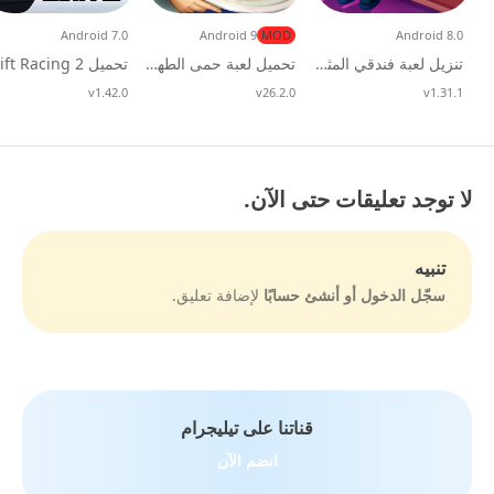
Android 7.0
Android 9
MOD
Android 8.0
تنزيل لعبة فندقي المثالي My Perfect Hotel مهكرة mod apk للاندرويد
تحميل لعبة حمى الطهي Cooking Fever مهكرة للاندرويد
v1.31.1
تحديث
v26.2.0
تحديث
v1.42.0
تحديث
لا توجد تعليقات حتى الآن.
تنبيه
سجّل الدخول أو أنشئ حسابًا
لإضافة تعليق.
قناتنا على تيليجرام
انضم الآن