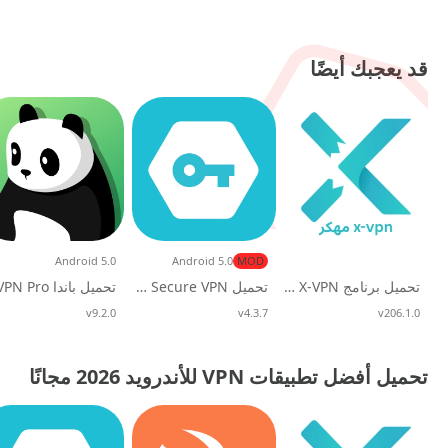
قد يعجبك أيضًا
Android 5.0
Android 5.0
MOD
تحميل برنامج X-VPN مهكر apk للاندرويد 2026
تحميل Secure VPN مهكر أمان واتصال سريع (VIP مفتوح)
v206.1.0
تحديث
v4.3.7
تحديث
v9.2.0
تحديث
تحميل أفضل تطبيقات VPN للأندرويد 2026 مجانًا