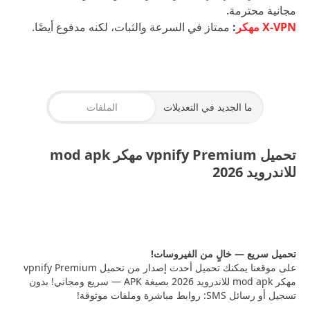
مجانية محترمة.
X-VPN مهكر
:
ممتاز في السرعة والثبات، لكنه مدفوع أيضًا.
ما الجديد في التعديلات
الملفات
تحميل vpnify Premium مهكر mod apk
للاندرويد 2026
VPNIFY PREMIUM
— 31.23 MB
تحميل سريع — خالٍ من الفيروسات!
على موقعنا يمكنك تحميل أحدث إصدار من تحميل vpnify Premium
مهكر mod apk للاندرويد 2026 بصيغة APK — سريع ومجاني! بدون
تسجيل أو رسائل SMS: روابط مباشرة وملفات موثوقة!