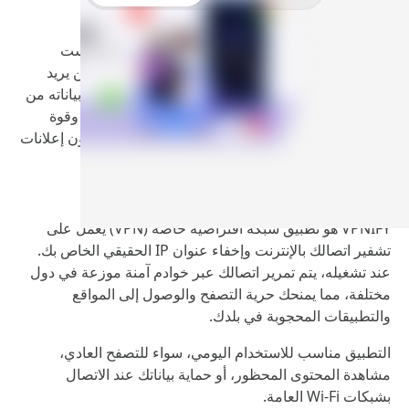
في زمن أصبحت فيه الخصوصية الرقمية ضرورة وليست
رفاهية، يبرز
VPNIFY Premium
كحل عملي لكل من يريد
تصفح الإنترنت بأمان، تجاوز القيود الجغرافية، وحماية بياناته من
التتبع والاختراق. التطبيق يجمع بين السهولة، السرعة، وقوة
التشفير، بينما تمنحك النسخة المهكرة تجربة كاملة بدون إعلانات
أو حدود على السرعة والخوادم.
ما هو تطبيق VPNIFY Premium؟
VPNIFY هو تطبيق شبكة افتراضية خاصة (VPN) يعمل على
تشفير اتصالك بالإنترنت وإخفاء عنوان IP الحقيقي الخاص بك.
عند تشغيله، يتم تمرير اتصالك عبر خوادم آمنة موزعة في دول
مختلفة، مما يمنحك حرية التصفح والوصول إلى المواقع
والتطبيقات المحجوبة في بلدك.
التطبيق مناسب للاستخدام اليومي، سواء للتصفح العادي،
مشاهدة المحتوى المحظور، أو حماية بياناتك عند الاتصال
بشبكات Wi-Fi العامة.