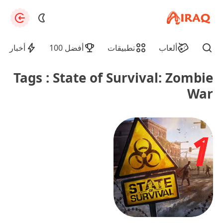
apkiraq.com
zation
ألعاب
تطبيقات
أفضل 100
أخبار
Find
Tags : State of Survival: Zombie
War