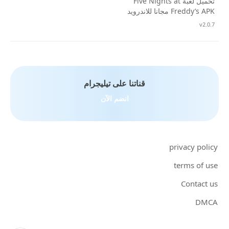
تحميل لعبة Five Nights at
Freddy’s APK مجانا للاندرويد
تحديث
v2.0.7
قناتنا على تيليجرام
انضم الآن
privacy policy
terms of use
Contact us
DMCA