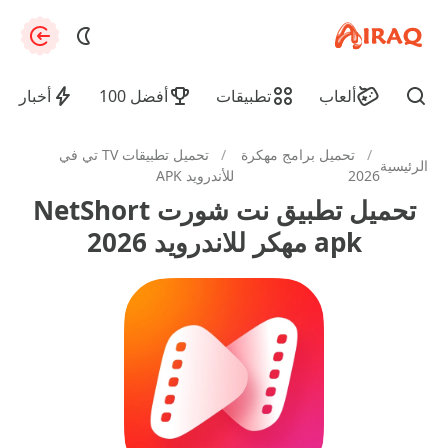
apkiraq.com
zation
ألعاب
تطبيقات
أفضل 100
أخبار
Find
/
تحميل برامج مهكرة
/
تحميل تطبيقات TV تي في
الرئيسية
2026
للأندرويد APK
تحميل تطبيق نت شورت NetShort
apk مهكر للاندرويد 2026