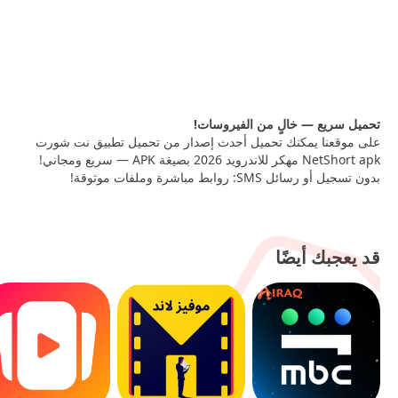
NETSHORT 2.0.7 PRO
— 58.68 MB
NETSHORT 2.1.3 XAPK
— Request failed
تحميل سريع — خالٍ من الفيروسات!
على موقعنا يمكنك تحميل أحدث إصدار من تحميل تطبيق نت شورت
NetShort apk مهكر للاندرويد 2026 بصيغة APK — سريع ومجاني!
بدون تسجيل أو رسائل SMS: روابط مباشرة وملفات موثوقة!
قد يعجبك أيضًا