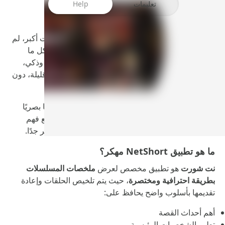
تعليمات
Help
في عالم أصبحت فيه المسلسلات أطول وعدد الحلقات أكبر، لم
يعد لدى الكثير من المشاهدين الوقت الكافي لمتابعة كل ما
يريدونه. هنا يظهر
تطبيق نت شورت مهكر
كحل عملي وذكي،
حيث يقدّم ملخصات احترافية للمسلسلات في دقائق قليلة، دون
أن تضيع أهم الأحداث أو تفاصيل القصة.
التطبيق لا يقدّم مجرد ملخصات عادية، بل يعتمد أسلوبًا بصريًا
وسرديًا يجعل المشاهدة سريعة وممتعة، بحيث تستطيع فهم
أحداث موسم كامل أو مسلسل كامل خلال وقت قصير جدًا.
ما هو تطبيق NetShort مهكر؟
نت شورت
هو تطبيق مخصص لعرض
ملخصات المسلسلات
بطريقة احترافية ومختصرة
، حيث يتم تلخيص الحلقات وإعادة
تقديمها بأسلوب واضح يحافظ على:
أهم أحداث القصة
تطور الشخصيات الرئيسية