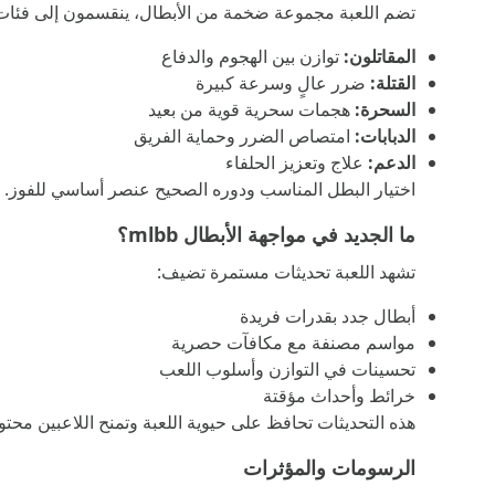
تضم اللعبة مجموعة ضخمة من الأبطال، ينقسمون إلى فئات
المقاتلون:
توازن بين الهجوم والدفاع
القتلة:
ضرر عالٍ وسرعة كبيرة
السحرة:
هجمات سحرية قوية من بعيد
الدبابات:
امتصاص الضرر وحماية الفريق
الدعم:
علاج وتعزيز الحلفاء
اختيار البطل المناسب ودوره الصحيح عنصر أساسي للفوز.
ما الجديد في مواجهة الأبطال mlbb؟
تشهد اللعبة تحديثات مستمرة تضيف:
أبطال جدد بقدرات فريدة
مواسم مصنفة مع مكافآت حصرية
تحسينات في التوازن وأسلوب اللعب
خرائط وأحداث مؤقتة
هذه التحديثات تحافظ على حيوية اللعبة وتمنح اللاعبين محتوى
الرسومات والمؤثرات