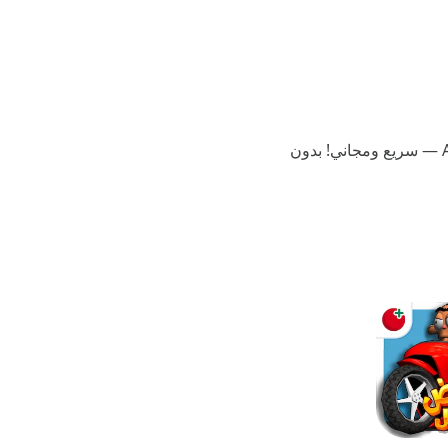
— Error fetching size
على موقعنا يمكنك تحميل أحدث إصدار من تنزيل موبايل ليجند Mobile Legends مهكرة سكنات 2026 للاندرويد بصيغة APK — سريع ومجاني! بدون