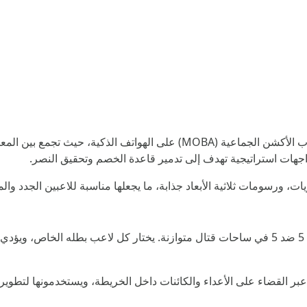
واحدة من أشهر ألعاب الأكشن الجماعية (MOBA) على الهواتف ال
جهات استراتيجية تهدف إلى تدمير قاعدة الخصم وتحقيق النصر.
ت، ورسومات ثلاثية الأبعاد جذابة، ما يجعلها مناسبة للاعبين الجدد وا
هي لعبة MOBA جماعية عبر الإنترنت، تعتمد على مواجهات 5 ضد 5 في ساحات قتال متوازنة. يختار ك
بر القضاء على الأعداء والكائنات داخل الخريطة، ويستخدمونها لتطوير