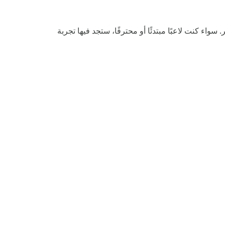
ر. سواء كنت لاعبًا مبتدئًا أو محترفًا، ستجد فيها تجربة
APK
— 191.57 MB