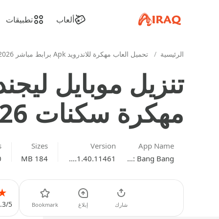
apkiraq.com
ألعاب
تطبيقات
الرئيسية
/
تحميل العاب مهكرة للاندرويد Apk برابط مباشر 2026 مجانًا
مهكرة سكنات 2026 للاندرويد
s
Sizes
Version
App Name
0
184 MB
22.1.40.11461
Mobile Legends: Bang Bang
★
تحميل
.3/5
شارك
إبلاغ
Bookmark