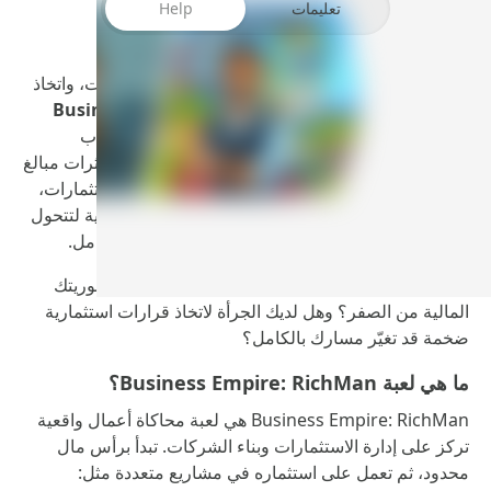
تعليمات
Help
إذا كنت من الأشخاص الذين يحبون الأرقام، الاستثمارات، واتخاذ
القرارات الجريئة في عالم المال، فإن
Business Empire:
RichMan مهكرة
تمنحك تجربة مختلفة تمامًا عن ألعاب
المحاكاة التقليدية. هنا لا توجد شخصيات كرتونية أو مؤثرات مبالغ
فيها، بل تدخل مباشرة إلى عالم الأعمال الحقيقي: استثمارات،
شركات، أسهم، عقارات، ومشاريع تحتاج إلى إدارة ذكية لتتحول
من رائد أعمال مبتدئ إلى ملياردير يتحكم في سوق كامل.
اللعبة تضعك أمام تحدٍ حقيقي: هل تستطيع بناء إمبراطوريتك
المالية من الصفر؟ وهل لديك الجرأة لاتخاذ قرارات استثمارية
ضخمة قد تغيّر مسارك بالكامل؟
ما هي لعبة Business Empire: RichMan؟
Business Empire: RichMan هي لعبة محاكاة أعمال واقعية
تركز على إدارة الاستثمارات وبناء الشركات. تبدأ برأس مال
محدود، ثم تعمل على استثماره في مشاريع متعددة مثل: