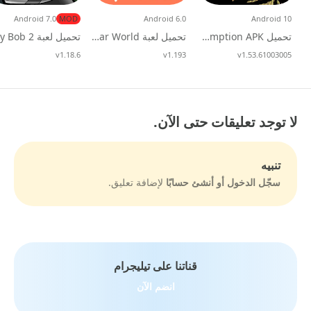
Android 7.0
MOD
Android 6.0
Android 10
تحميل Red Dead Redemption APK مجانًا للأندرويد
تحميل لعبة Avatar World مهكرة 2026 للاندرويد
v1.53.61003005
تحديث
v1.193
تحديث
v1.18.6
تحديث
لا توجد تعليقات حتى الآن.
تنبيه
سجّل الدخول أو أنشئ حسابًا
لإضافة تعليق.
قناتنا على تيليجرام
انضم الآن