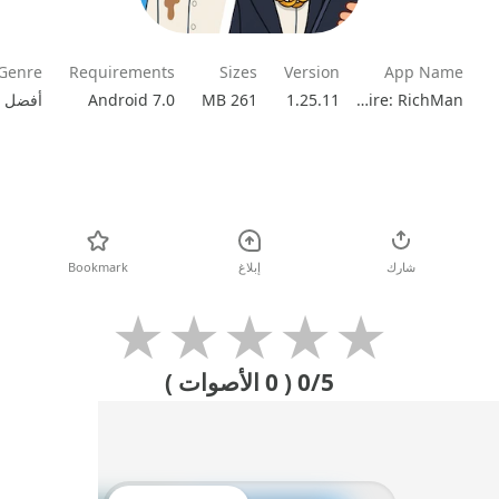
Genre
Requirements
Sizes
Version
App Name
Android 7.0
261 MB
1.25.11
Business Empire: RichMan
تحميل
شارك
إبلاغ
Bookmark
★
★
★
★
★
0/5
( 0 الأصوات )