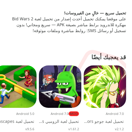
تحميل سريع — خالٍ من الفيروسات!
على موقعنا يمكنك تحميل أحدث إصدار من تحميل لعبة Bid Wars 2
مهكرة للاندرويد برابط مباشر بصيغة APK — سريع ومجاني! بدون
تسجيل أو رسائل SMS: روابط مباشرة وملفات موثوقة!
قد يعجبك أيضًا
Android 5.0
Android 7.0
MOD
Android 7.0
تحميل لعبة جوجو stickman warriors مهكرة 2026 للاندرويد
تحميل لعبة الزومبي Zombie Catchers مهكرة Apk للاندرويد
v2.1.2
تحديث
v1.61.2
تحديث
v9.5.6
تحديث