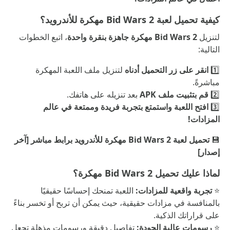
كيفية تحميل لعبة Bid Wars 2 مهكرة للأندرويد؟
لتنزيل
Bid Wars 2 مهكرة جاهزة بنقرة واحدة
، اتبع الخطوات
التالية:
1️⃣
انقر على زر التحميل أدناه
لتنزيل ملف اللعبة المهكرة
مباشرةً.
2️⃣
قم بتثبيت ملف APK
بعد تنزيله على هاتفك.
3️⃣
افتح اللعبة واستمتع بتجربة فريدة وممتعة في عالم
المزادات!
💾
تحميل لعبة Bid Wars 2 مهكرة للأندرويد برابط مباشر [آخر
إصدار]
لماذا عليك تحميل Bid Wars 2 مهكرة؟
⭐
تجربة واقعية للمزادات:
اللعبة تمنحك إحساسًا حقيقيًا
بالمنافسة في مزادات حقيقية، حيث يمكن أن تربح أو تخسر بناءً
على قراراتك الذكية.
⭐
رسومات عالية الجودة:
تفاصيل دقيقة ورسومات مذهلة تجعل