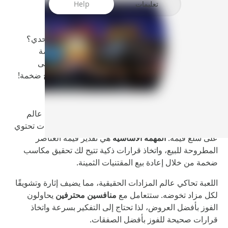
تعليمات
Help
هل أنت مستعد لخوض تجربة ممتعة مليئة بالإثارة والتحدي؟
تحميل لعبة Bid Wars 2 مهكرة للأندرويد
يمنحك فرصة
الانغماس في عالم المزادات حيث يمكنك المنافسة على
مقتنيات نادرة، اتخاذ قرارات استراتيجية، وتحقيق أرباح ضخمة!
ما هي لعبة Bid Wars 2؟
Bid Wars 2
هي لعبة
إستراتيجية اقتصادية
تأخذك إلى عالم
المزادات حيث يمكنك المزايدة على مخازن ومستودعات تحتوي
على سلع قيمة.
المهمة الأساسية
هي تقدير قيمة العناصر
المطروحة للبيع، واتخاذ قرارات ذكية تتيح لك تحقيق مكاسب
ضخمة من خلال إعادة بيع المقتنيات الثمينة.
اللعبة تحاكي عالم المزادات الحقيقية، مما يضيف إثارة وتشويقًا
لكل مزاد تخوضه. ستتعامل مع
منافسين محترفين
يحاولون
الفوز بأفضل العروض، لذا تحتاج إلى التفكير بسرعة واتخاذ
قرارات صحيحة للفوز بأفضل الصفقات.