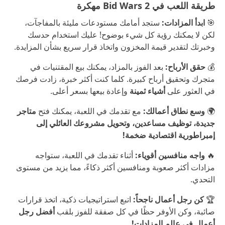
طريقة اللعب في Bid Wars 2 مهكرة
🎯
ابدأ المزادات:
ستجد أمامك مستودعات مليئة بالمفاجآت،
لكن لا يمكنك رؤية كل شيء بوضوح! عليك استخدام حدسك
وخبرتك لتقدير قيمة المخزون واتخاذ قرار سريع بشأن المزايدة.
💰
حقق الأرباح:
بعد الفوز بالمزاد، يمكنك بيع المقتنيات في
متجرك وتحقيق أرباح كبيرة. كلما كنت أكثر خبرة، زادت فرصك
في العثور على
أشياء ثمينة
وإعادة بيعها بسعر أعلى.
🌍
وسع نطاق أعمالك:
مع تقدمك في اللعبة، يمكنك فتح
متاجر
جديدة، توظيف مساعدين، وتحويل مشروعك العائلي إلى
إمبراطورية اقتصادية ضخمة!
🔥
واجه منافسين أقوياء:
أثناء تقدمك في اللعبة، ستواجه
مزادات أكثر صعوبة ومنافسين أكثر ذكاءً، مما يزيد من مستوى
التحدي.
🏆
كن رجل أعمال ناجحاً:
اتبع استراتيجيات ذكية، اتخذ قرارات
صائبة، وكن الأوفر حظًا في كل صفقة للفوز بلقب
أفضل رجل
أعمال في عالم المزادات!