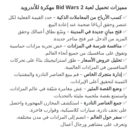
مميزات تحميل لعبة Bid Wars 2 مهكرة للأندرويد
✅
كسب الأرباح من المعاملات الذكية
– حدد القيمة الفعلية لكل
عنصر وحقق أرباحًا ضخمة عند إعادة البيع.
✅
فتح مبانٍ جديدة في المدينة
– وسّع نطاق أعمالك وحقق
المزيد من الدخل عبر فتح متاجر جديدة.
✅
منافسة شرسة في المزادات
– خض تجربة مزادات حماسية
وتفوق على منافسيك من جميع أنحاء العالم.
✅
تحليل عروض الأسعار
– طوّر استراتيجيتك بناءً على تحركات
المنافسين في المزادات العالمية.
✅
إدارة متجرك الخاص
– قم ببيع العناصر النادرة والمقتنيات
الثمينة لتحقيق أعلى الإيرادات.
✅
وضع القصة المثير
– عِش مغامرة شيّقة في عالم المزادات،
واستمتع بقصة ملحمية مليئة بالتحديات.
✅
جمع العناصر النادرة
– استكشف المخازن المهجورة واحصل
على تحف نادرة، سيارات كلاسيكية، وقوارب فاخرة.
✅
سفر حول العالم
– انضم إلى المزادات في مدن مختلفة،
وتعرف على مشاهير ورجال أعمال.