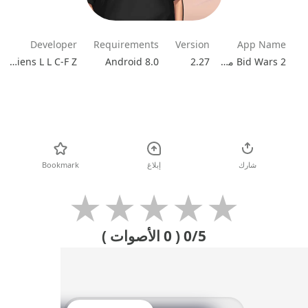
Developer
Requirements
Version
App Name
Bid Wars 2 مهكرة
2.27
Android 8.0
By Aliens L L C-F Z
تحميل
شارك
إبلاغ
Bookmark
★
★
★
★
★
0/5
( 0 الأصوات )