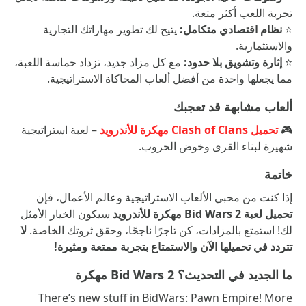
تجربة اللعب أكثر متعة.
⭐
نظام اقتصادي متكامل:
يتيح لك تطوير مهاراتك التجارية
والاستثمارية.
⭐
إثارة وتشويق بلا حدود:
مع كل مزاد جديد، تزداد حماسة اللعبة،
مما يجعلها واحدة من أفضل ألعاب المحاكاة الاستراتيجية.
ألعاب مشابهة قد تعجبك
🎮
تحميل Clash of Clans مهكرة للأندرويد
– لعبة استراتيجية
شهيرة لبناء القرى وخوض الحروب.
خاتمة
إذا كنت من محبي الألعاب الاستراتيجية وعالم الأعمال، فإن
تحميل لعبة Bid Wars 2 مهكرة للأندرويد
سيكون الخيار الأمثل
لك! استمتع بالمزادات، كن تاجرًا ناجحًا، وحقق ثروتك الخاصة.
لا
تتردد في تحميلها الآن والاستمتاع بتجربة ممتعة ومثيرة!
ما الجديد في التحديث؟ Bid Wars 2 مهكرة
There’s new stuff in BidWars: Pawn Empire! More