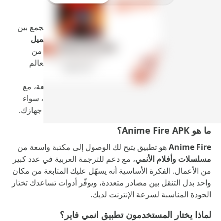
إذا كنت تتابع الأنمي بشكل مستمر وتبحث عن تطبيق يجمع بين
المكتبة الكبيرة
و
الترجمة العربية المتزامنة
وميزة
التحميل
للمشاهدة بدون إنترنت
، فإن
Anime Fire APK
يعتبر من
الخيارات التي يعتمد عليها كثير من المستخدمين في العالم
العربي.
التطبيق يركز على تقديم تجربة مشاهدة بسيطة وسريعة، مع
واجهة واضحة تساعدك تصل للحلقات والأفلام بسهولة، سواء
كنت تفضّل المشاهدة المباشرة أو حفظ الحلقات على جهازك.
ما هو Anime Fire APK؟
Anime Fire
هو تطبيق يتيح لك الوصول إلى مكتبة واسعة من
مسلسلات وأفلام الأنمي
، مع دعم للترجمة العربية في عدد كبير
من الأعمال. الفكرة الأساسية أنه يسهّل عليك المتابعة من مكان
واحد بدل التنقل بين مصادر متعددة، ويوفّر أدوات تساعدك تختار
الجودة المناسبة لسرعة الإنترنت لديك.
لماذا يختار المستخدمون تطبيق انمي فاير؟