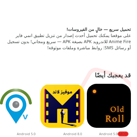
APK
— 25.03 MB
تحميل سريع — خالٍ من الفيروسات!
على موقعنا يمكنك تحميل أحدث إصدار من تنزيل تطبيق انمي فاير
Anime Fire للاندرويد APK بصيغة APK — سريع ومجاني! بدون تسجيل
أو رسائل SMS: روابط مباشرة وملفات موثوقة!
قد يعجبك أيضًا
Android 5.0
Android 8.0
Android 5.0
MOD